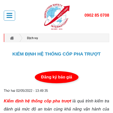
0902 85 0708
Dịch vụ
Kiểm định máy móc thiết bị xây dựng, công nghiệp, sản xuất
KIỂM ĐỊNH HỆ THỐNG CỐP PHA TRƯỢT
KIỂM ĐỊNH HỆ THỐNG CỐP PHA TRƯỢT
Đăng ký báo giá
Thứ hai 02/05/2022 - 13:49:35
Kiểm định hệ thống cốp pha trượt
là quá trình kiểm tra
đánh giá mức độ an toàn cùng khả năng vận hành của