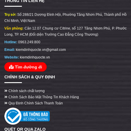
THÔNG TIN LIÊN HỆ
Trụ sở:
Số 288/21 Dương Đình Hội, Phường Tăng Nhơn Phú, Thành phố Hồ
Chí Minh, Việt Nam
Văn phòng:
Căn 12.07 Chung cư Citrine, số 127 Tăng Nhơn Phú, P. Phước
Long, TP. HCM (Đối diện Trường Cao Đẳng Công Thương)
Hotline:
0963.249.800
Email:
kiemdinhquocte.vn@gmail.com
Website:
kiemdinhquocte.vn
Tìm đường đi
CHÍNH SÁCH & QUY ĐỊNH
Chính sách chất lượng
Chính Sách Bảo Mật Thông Tin Khách Hàng
Quy Định Chính Sách Thanh Toán
QUÉT QR QUA ZALO