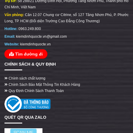
Trụ sở:
Số 288/21 Dương Đình Hội, Phường Tăng Nhơn Phú, Thành phố Hồ
Chí Minh, Việt Nam
Văn phòng:
Căn 12.07 Chung cư Citrine, số 127 Tăng Nhơn Phú, P. Phước
Long, TP. HCM (Đối diện Trường Cao Đẳng Công Thương)
Hotline:
0963.249.800
Email:
kiemdinhquocte.vn@gmail.com
Website:
kiemdinhquocte.vn
Tìm đường đi
CHÍNH SÁCH & QUY ĐỊNH
Chính sách chất lượng
Chính Sách Bảo Mật Thông Tin Khách Hàng
Quy Định Chính Sách Thanh Toán
QUÉT QR QUA ZALO