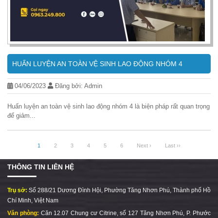
HUẤN LUYỆN AN TOÀN VỆ SINH LAO ĐỘNG NHÓM 4
04/06/2023
Đăng bởi: Admin
Huấn luyện an toàn vệ sinh lao động nhóm 4 là biện pháp rất quan trọng
để giảm...
1
2
3
4
5
6
Next ›
Last ››
THÔNG TIN LIÊN HỆ
Trụ sở:
Số 288/21 Dương Đình Hội, Phường Tăng Nhơn Phú, Thành phố Hồ
Chí Minh, Việt Nam
Văn phòng:
Căn 12.07 Chung cư Citrine, số 127 Tăng Nhơn Phú, P. Phước