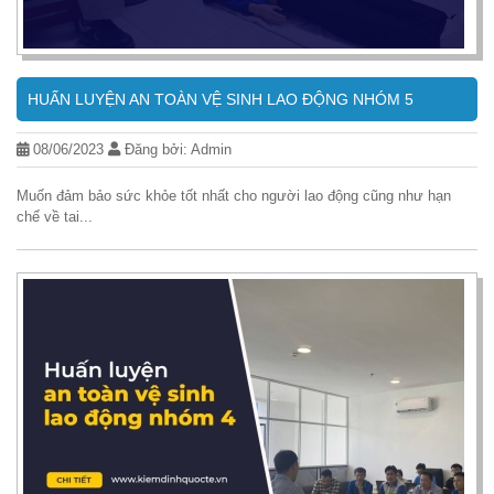
HUẤN LUYỆN AN TOÀN VỆ SINH LAO ĐỘNG NHÓM 5
08/06/2023
Đăng bởi: Admin
Muốn đảm bảo sức khỏe tốt nhất cho người lao động cũng như hạn
chế về tai...